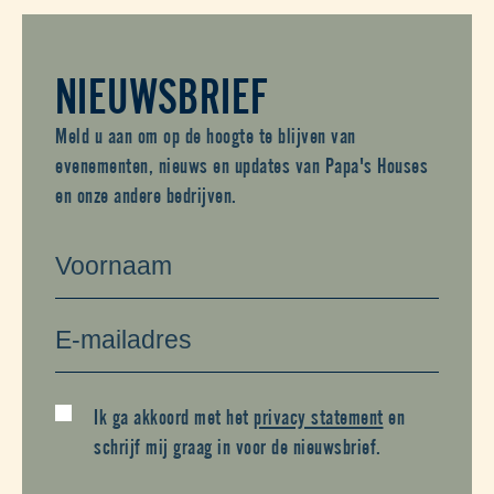
NIEUWSBRIEF
Meld u aan om op de hoogte te blijven van
evenementen, nieuws en updates van Papa's Houses
en onze andere bedrijven.
Ik ga akkoord met het
privacy statement
en
schrijf mij graag in voor de nieuwsbrief.