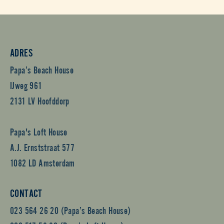
ADRES
Papa’s Beach House
IJweg 961
2131 LV Hoofddorp
Papa's Loft House
A.J. Ernststraat 577
1082 LD Amsterdam
CONTACT
023 564 26 20 (Papa’s Beach House)