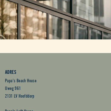
ADRES
Papa’s Beach House
IJweg 961
2131 LV Hoofddorp
Papa's Loft House