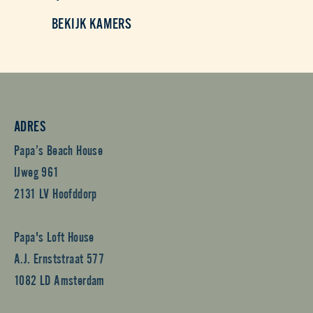
BEKIJK KAMERS
ADRES
Papa’s Beach House
IJweg 961
2131 LV Hoofddorp
Papa's Loft House
A.J. Ernststraat 577
1082 LD Amsterdam