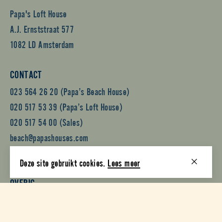
CONTACT US
ADRES
Papa’s Beach House
IJweg 961
2131 LV Hoofddorp
Papa's Loft House
Deze site gebruikt cookies.
Lees meer
A.J. Ernststraat 577
1082 LD Amsterdam
CONTACT